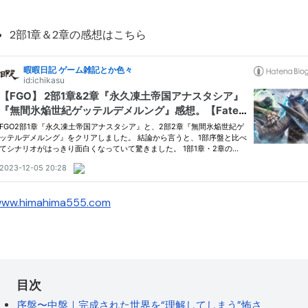
2部1章＆2章の感想はこちら
ww.himahima555.com
序盤〜中盤｜完成された世界を“理解してしまう”怖さ