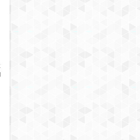
ま
主
聞
っ