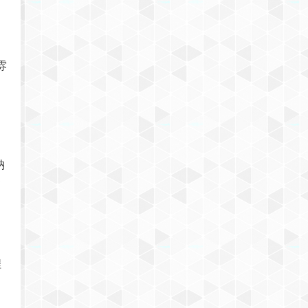
雰
じ
納
て
程