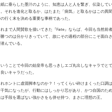
白紙に垂らした墨汁のように、知恵は人と人を繋ぎ、伝染して
く。それを進化と取るか、はたまた「病気」と取るかはこの異
帯の行く末を決める重要な事柄であった。
これまで人間賛歌を描いてきた『Fate』ならば、今回も当然前
が勝つのは分かりきっていて、故にその過程の部分にこそ面白
が潜んでいる。
ということで今回の始皇帝も思っきしエゴ丸出しなキャラでと
も良いキャラだった。
これホントに虚淵脚本なのか？！ってくらい砕けまくった口調
若干気になったが、行動にはしっかり芯があり、かつ自国のた
には手段を選ばない強かさをも併せ持つ、まさに理想の王。