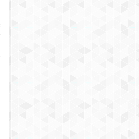
、
最
ベ
み
、