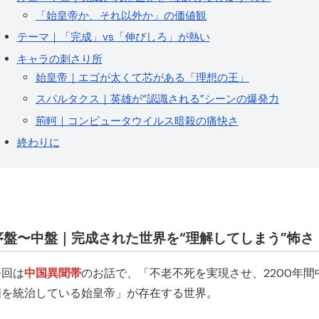
「始皇帝か、それ以外か」の価値観
テーマ｜「完成」vs「伸びしろ」が熱い
キャラの刺さり所
始皇帝｜エゴが太くて芯がある「理想の王」
スパルタクス｜英雄が“認識される”シーンの爆発力
荊軻｜コンピュータウイルス暗殺の痛快さ
終わりに
序盤〜中盤｜完成された世界を“理解してしまう”怖さ
今回は
中国異聞帯
のお話で、「不老不死を実現させ、2200年間
国を統治している始皇帝」が存在する世界。