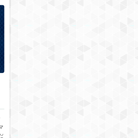
な
マ
だ