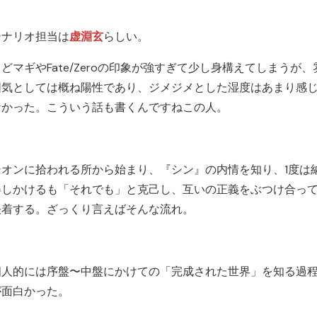
シナリオ担当は
虚淵玄
らしい。
どマギやFate/Zeroの印象が強すぎて少し身構えてしまうが、
囲気としては概ね陽性であり、ジメジメとした湿度はあまり感
なかった。こういう話も書くんですねこの人。
シオンに拾われる所から始まり、『シン』の内情を知り、1度は
得しかけるも「それでも」と克己し、互いの正義をぶつけ合っ
決着する。ざっくり言えばそんな流れ。
個人的には序盤〜中盤にかけての「完成された世界」を知る過
が面白かった。