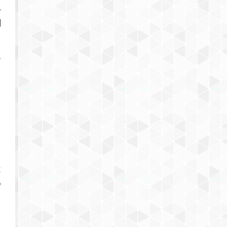
い
聞
者
さ
て
は
め