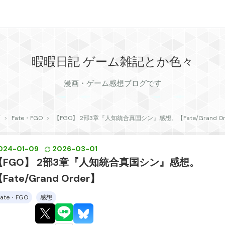
暇暇日記 ゲーム雑記とか色々
漫画・ゲーム感想ブログです
>
Fate・FGO
>
【FGO】 2部3章『人知統合真国シン』感想。【Fate/Grand Or
024
-
01
-
09
2026
-
03
-
01
【FGO】 2部3章『人知統合真国シン』感想。
Fate/Grand Order】
Fate・FGO
感想