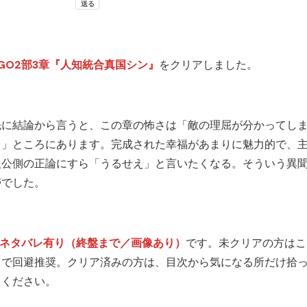
FGO2部3章『人知統合真国シン』
をクリアしました。
先に結論から言うと、この章の怖さは「敵の理屈が分かってし
う」ところにあります。完成された幸福があまりに魅力的で、
人公側の正論にすら「うるせえ」と言いたくなる。そういう異
帯でした。
※ネタバレ有り（終盤まで／画像あり）
です。未クリアの方はこ
こで回避推奨。クリア済みの方は、目次から気になる所だけ拾
てください。